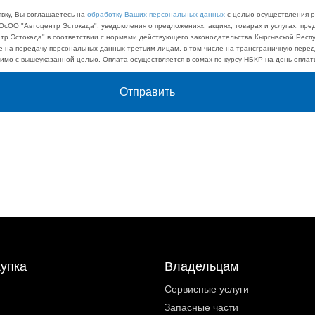
явку, Вы соглашаетесь на
обработку Ваших персональных данных
с целью осуществления 
ОсОО "Автоцентр Эстокада", уведомления о предложениях, акциях, товарах и услугах, пр
р Эстокада" в соответствии с нормами действующего законодательства Кыргызской Респу
е на передачу персональных данных третьим лицам, в том числе на трансграничную переда
имо с вышеуказанной целью. Оплата осуществляется в сомах по курсу НБКР на день оплат
Отправить
купка
Владельцам
Сервисные услуги
Запасные части