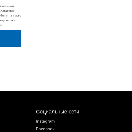
рекламной
едлагаемых
блики, а также
чу, если это
ы.
Социальные сети
Instagram
Facebook