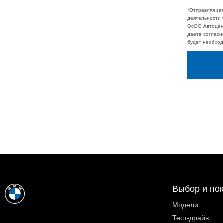
*Отправляя за
деятельности 
ОсОО Автоцент
даете согласи
будет необход
Выбор и по
Модели
Тест-драйв