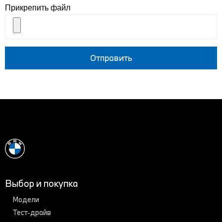
Мы ждем от Вас:
Прикрепить файл
-опытный пользователь ПК
- грамотная, поставленная речь
- стрессоустойчивость
- мобильность
Отправить
Выбор и покупка
Модели
Тест-драйв