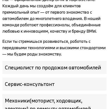
Каждый день мы создаём для клиентов
премиальный опыт — от первого знакомства с
автомобилем до многолетнего владения. В нашей
команде работают профессионалы, объединённые
любовью к инновациям, качеству и бренду BMW.
Если ты стремишься развиваться, работать с
передовыми технологиями и высокими стандартами
— мы будем рады знакомству.
Специалист по продажам автомобилей
Обязанности:
Сервис-консультант
• консультация и продажа автомобилей с
соблюдением высоких стандартов качества
Сервис-консультант
Обязанности:
обслуживания;
Механики(моторист, ходовщик,
- Приём автомобилей у клиентов на сервисный
• работа с имеющейся клиентской базой, а
ремонт и обслуживание, сопровождение на
электрик) по ремонту автомобилей
также поиск и привлечение новых клиентов;